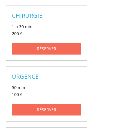
CHIRURGIE
1 h 30 min
200
200 €
euros
RÉSERVER
URGENCE
50 min
100
100 €
euros
RÉSERVER