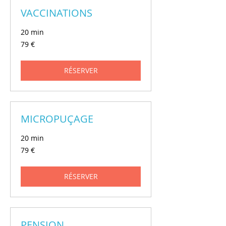
VACCINATIONS
20 min
79
79 €
euros
RÉSERVER
MICROPUÇAGE
20 min
79
79 €
euros
RÉSERVER
PENSION