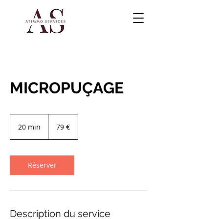
MICROPUÇAGE
79
euros
20 min
2
79 €
0
m
i
n
Réserver
Description du service